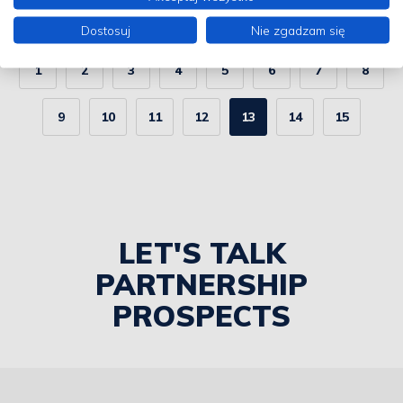
Dostosuj
Nie zgadzam się
1
2
3
4
5
6
7
8
9
10
11
12
13
14
15
LET'S TALK
PARTNERSHIP
PROSPECTS