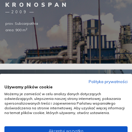
KRONOSPAN
2009
prov. Subcarpathia
2
area: 900 m
MOSTOSTAL
Polityka prywatności
2009
Używamy plików cookie
Możemy je zamieścić w celu analizy danych dotyczących
prov. Silesia
odwiedzających, ulepszenia naszej strony internetowej, pokazania
2
area: 4250 m
spersonalizowanych treści i zapewnienia Państwu wspaniałego
doświadczenia na stronie internetowej. Aby uzyskać więcej informacji
na temat plików cookie, których używamy, otwórz ustawienia.
Akceptuj wszystko