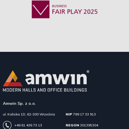
Amwin Sp. z o.o.
ul. Kaliska 1D, 62-300 Września
NIP
789 17 33 913
+48 61 436 73 13
REGON
301395304