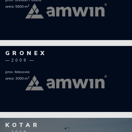
2
area: 5500 m
GRONEX
2009
prov. Masovia
2
area: 3000 m
KOTAR