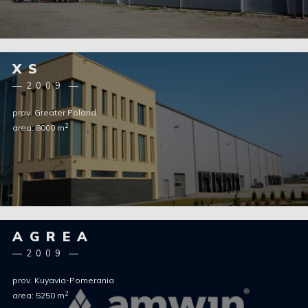
XS
2009
prov. Greater Poland
2
area: 8000 m
AGREA
2009
prov. Kuyavia-Pomerania
2
area: 5250 m