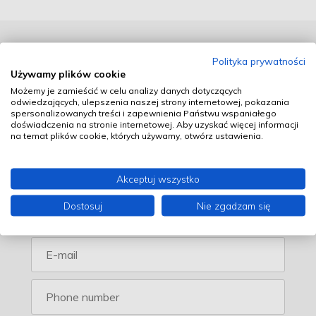
If you are looking for a designer and reliable
Polityka prywatności
Używamy plików cookie
contractor for an office building, hall or
Możemy je zamieścić w celu analizy danych dotyczących
commercial building, you are in the right place.
odwiedzających, ulepszenia naszej strony internetowej, pokazania
Let's meet and discuss your plans.
spersonalizowanych treści i zapewnienia Państwu wspaniałego
doświadczenia na stronie internetowej. Aby uzyskać więcej informacji
na temat plików cookie, których używamy, otwórz ustawienia.
Akceptuj wszystko
Dostosuj
Nie zgadzam się