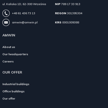
ul. Kaliska 1D, 62-300 Września
NIP
789 17 33 913
+48 61 436 73 13
REGON
301395304
amwin@amwin.pl
KRS
0001009388
AMWIN
About us
Our headquarters
Careers
OUR OFFER
Industrial buildings
Office buildings
Our offer