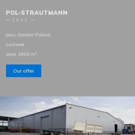
POL-STRAUTMANN
2011
prov. Greater Poland
Lwówek
2
area: 3600 m
Our offer