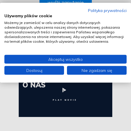
Polityka prywatności
Używamy plików cookie
Jeśli masz więcej informacji na temat
Możemy je zamieścić w celu analizy danych dotyczących
odwiedzających, ulepszenia naszej strony internetowej, pokazania
planowanej inwestycji
spersonalizowanych treści i zapewnienia Państwu wspaniałego
doświadczenia na stronie internetowej. Aby uzyskać więcej informacji
na temat plików cookie, których używamy, otwórz ustawienia.
wypełnij formularz
Akceptuj wszystko
Dostosuj
Nie zgadzam się
WIĘCEJ
O NAS