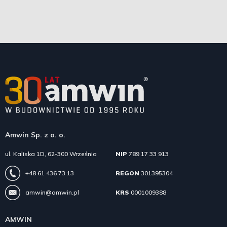
Amwin Sp. z o. o.
ul. Kaliska 1D, 62-300 Września
NIP
789 17 33 913
+48 61 436 73 13
REGON
301395304
amwin@amwin.pl
KRS
0001009388
AMWIN